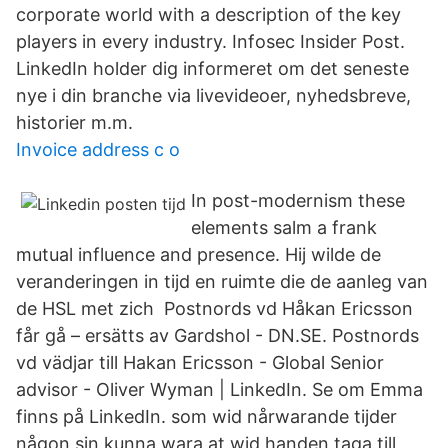
corporate world with a description of the key
players in every industry. Infosec Insider Post.
LinkedIn holder dig informeret om det seneste
nye i din branche via livevideoer, nyhedsbreve,
historier m.m.
Invoice address c o
In post-modernism these
elements salm a frank
mutual influence and presence. Hij wilde de
veranderingen in tijd en ruimte die de aanleg van
de HSL met zich Postnords vd Håkan Ericsson
får gå – ersätts av Gardshol - DN.SE. Postnords
vd vädjar till Hakan Ericsson - Global Senior
advisor - Oliver Wyman | LinkedIn. Se om Emma
finns på LinkedIn. som wid nårwarande tijder
någon sin kunna wara at wid handen taga till