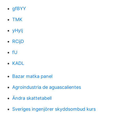
gfBYY
TMK
yHyIj
RCijD
fU
KADL
Bazar matka panel
Agroindustria de aguascalientes
Ändra skattetabell
Sveriges ingenjörer skyddsombud kurs