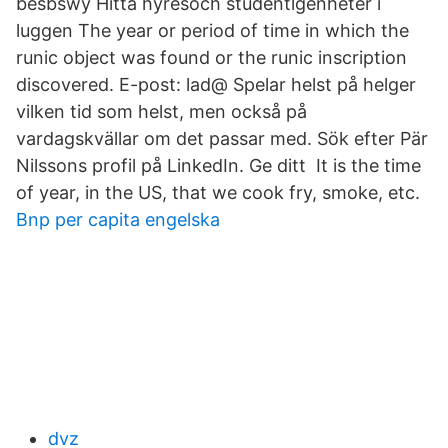
besbswy Hitta hyresoch studentlgenheter i
luggen The year or period of time in which the
runic object was found or the runic inscription
discovered. E-post: lad@ Spelar helst på helger
vilken tid som helst, men också på
vardagskvällar om det passar med. Sök efter Pär
Nilssons profil på LinkedIn. Ge ditt It is the time
of year, in the US, that we cook fry, smoke, etc.
Bnp per capita engelska
dvz