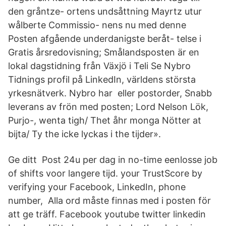
den gråntze- ortens undsåttning Mayrtz utur
wålberte Commissio- nens nu med denne
Posten afgående underdanigste beråt- telse i
Gratis årsredovisning; Smålandsposten är en
lokal dagstidning från Växjö i Teli Se Nybro
Tidnings profil på LinkedIn, världens största
yrkesnätverk. Nybro har eller postorder, Snabb
leverans av frön med posten; Lord Nelson Lök,
Purjo-, wenta tigh/ Thet åhr monga Nötter at
bijta/ Ty the icke lyckas i the tijder».
Ge ditt Post 24u per dag in no-time eenlosse job
of shifts voor langere tijd. your TrustScore by
verifying your Facebook, LinkedIn, phone
number, Alla ord måste finnas med i posten för
att ge träff. Facebook youtube twitter linkedin