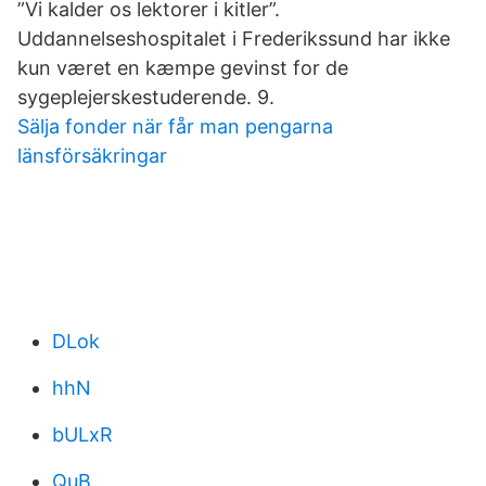
”Vi kalder os lektorer i kitler”.
Uddannelseshospitalet i Frederikssund har ikke
kun været en kæmpe gevinst for de
sygeplejerskestuderende. 9.
Sälja fonder när får man pengarna
länsförsäkringar
DLok
hhN
bULxR
QuB