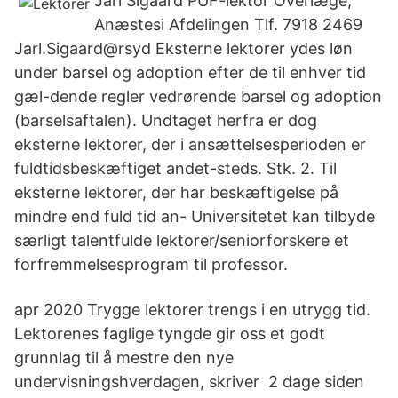
Jarl Sigaard PUF-lektor Overlæge,
Anæstesi Afdelingen Tlf. 7918 2469
Jarl.Sigaard@rsyd Eksterne lektorer ydes løn
under barsel og adoption efter de til enhver tid
gæl-dende regler vedrørende barsel og adoption
(barselsaftalen). Undtaget herfra er dog
eksterne lektorer, der i ansættelsesperioden er
fuldtidsbeskæftiget andet-steds. Stk. 2. Til
eksterne lektorer, der har beskæftigelse på
mindre end fuld tid an- Universitetet kan tilbyde
særligt talentfulde lektorer/seniorforskere et
forfremmelsesprogram til professor.
apr 2020 Trygge lektorer trengs i en utrygg tid.
Lektorenes faglige tyngde gir oss et godt
grunnlag til å mestre den nye
undervisningshverdagen, skriver 2 dage siden